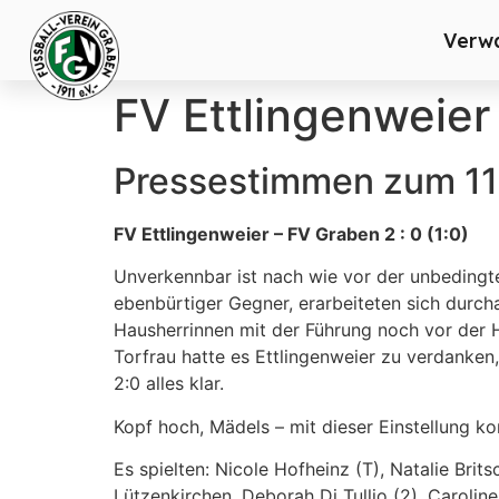
Verw
FV Ettlingenweier 
Pressestimmen zum 11.
FV Ettlingenweier – FV Graben 2 : 0 (1:0)
Unverkennbar ist nach wie vor der unbedingte
ebenbürtiger Gegner, erarbeiteten sich durch
Hausherrinnen mit der Führung noch vor der H
Torfrau hatte es Ettlingenweier zu verdanken,
2:0 alles klar.
Kopf hoch, Mädels – mit dieser Einstellung k
Es spielten: Nicole Hofheinz (T), Natalie Brit
Lützenkirchen, Deborah Di Tullio (2), Carolin