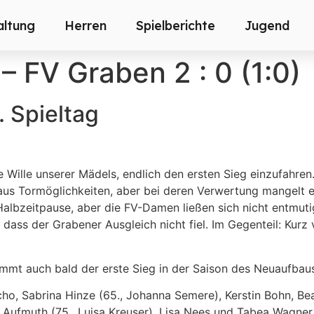
altung
Herren
Spielberichte
Jugend
– FV Graben 2 : 0 (1:0)
 Spieltag
 Wille unserer Mädels, endlich den ersten Sieg einzufahren
aus Tormöglichkeiten, aber bei deren Verwertung mangelt e
albzeitpause, aber die FV-Damen ließen sich nicht entmuti
 dass der Grabener Ausgleich nicht fiel. Im Gegenteil: Kur
ommt auch bald der erste Sieg in der Saison des Neuaufbau
scho, Sabrina Hinze (65., Johanna Semere), Kerstin Bohn, Bea
e Aufmuth (75., Luisa Kreuser), Lisa Nees und Tabea Wagner