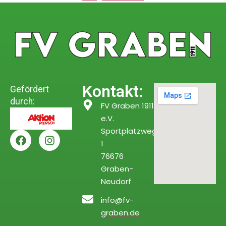
Kontakt:
Gefördert
durch:
FV Graben 1911
e.V.
Sportplatzweg
1
76676
Graben-
Neudorf
info@fv-
graben.de