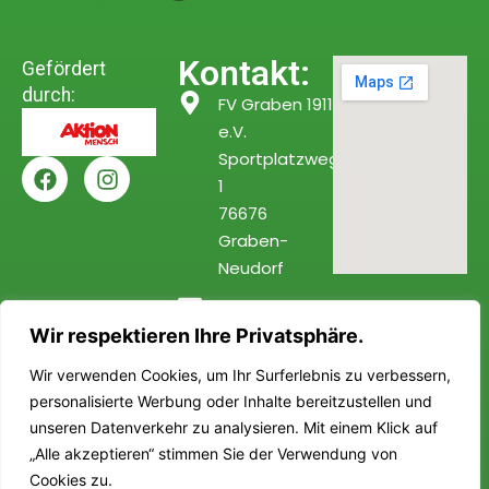
Kontakt:
Gefördert
durch:
FV Graben 1911
e.V.
Sportplatzweg
1
76676
Graben-
Neudorf
info@fv-
Wir respektieren Ihre Privatsphäre.
graben.de
Wir verwenden Cookies, um Ihr Surferlebnis zu verbessern,
personalisierte Werbung oder Inhalte bereitzustellen und
Barrierefreiheitserklärung
unseren Datenverkehr zu analysieren. Mit einem Klick auf
Datenschutzerklärung
Impressum
„Alle akzeptieren“ stimmen Sie der Verwendung von
Cookies zu.