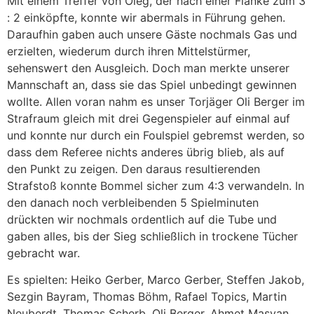
Mit einem Treffer von Oleg, der nach einer Flanke zum 3
: 2 einköpfte, konnte wir abermals in Führung gehen.
Daraufhin gaben auch unsere Gäste nochmals Gas und
erzielten, wiederum durch ihren Mittelstürmer,
sehenswert den Ausgleich. Doch man merkte unserer
Mannschaft an, dass sie das Spiel unbedingt gewinnen
wollte. Allen voran nahm es unser Torjäger Oli Berger im
Strafraum gleich mit drei Gegenspieler auf einmal auf
und konnte nur durch ein Foulspiel gebremst werden, so
dass dem Referee nichts anderes übrig blieb, als auf
den Punkt zu zeigen. Den daraus resultierenden
Strafstoß konnte Bommel sicher zum 4:3 verwandeln. In
den danach noch verbleibenden 5 Spielminuten
drückten wir nochmals ordentlich auf die Tube und
gaben alles, bis der Sieg schließlich in trockene Tücher
gebracht war.
Es spielten: Heiko Gerber, Marco Gerber, Steffen Jakob,
Sezgin Bayram, Thomas Böhm, Rafael Topics, Martin
Neuberdt, Thomas Scherb, Oli Berger, Ahmet Masyan,