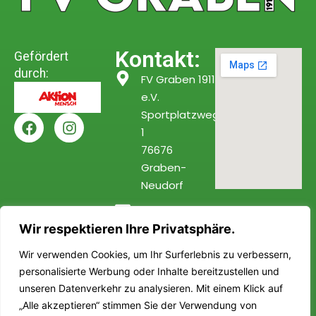
Kontakt:
Gefördert
durch:
FV Graben 1911
e.V.
Sportplatzweg
1
76676
Graben-
Neudorf
info@fv-
graben.de
Wir respektieren Ihre Privatsphäre.
Wir verwenden Cookies, um Ihr Surferlebnis zu verbessern,
personalisierte Werbung oder Inhalte bereitzustellen und
Barrierefreiheitserklärung
unseren Datenverkehr zu analysieren. Mit einem Klick auf
Datenschutzerklärung
Impressum
„Alle akzeptieren“ stimmen Sie der Verwendung von