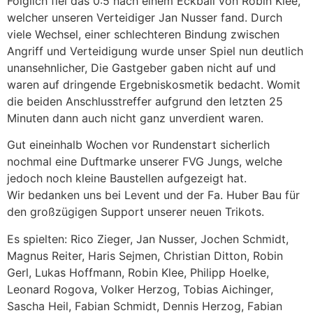
Folglich fiel das 0:5 nach einem Eckball von Robin Klee,
welcher unseren Verteidiger Jan Nusser fand. Durch
viele Wechsel, einer schlechteren Bindung zwischen
Angriff und Verteidigung wurde unser Spiel nun deutlich
unansehnlicher, Die Gastgeber gaben nicht auf und
waren auf dringende Ergebniskosmetik bedacht. Womit
die beiden Anschlusstreffer aufgrund den letzten 25
Minuten dann auch nicht ganz unverdient waren.
Gut eineinhalb Wochen vor Rundenstart sicherlich
nochmal eine Duftmarke unserer FVG Jungs, welche
jedoch noch kleine Baustellen aufgezeigt hat.
Wir bedanken uns bei Levent und der Fa. Huber Bau für
den großzügigen Support unserer neuen Trikots.
Es spielten: Rico Zieger, Jan Nusser, Jochen Schmidt,
Magnus Reiter, Haris Sejmen, Christian Ditton, Robin
Gerl, Lukas Hoffmann, Robin Klee, Philipp Hoelke,
Leonard Rogova, Volker Herzog, Tobias Aichinger,
Sascha Heil, Fabian Schmidt, Dennis Herzog, Fabian