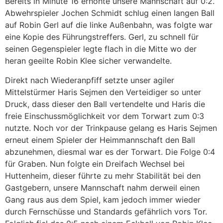
Bereits in Minute 16 erhöhte unsere Mannschaft auf 0:2.
Abwehrspieler Jochen Schmidt schlug einen langen Ball
auf Robin Gerl auf die linke Außenbahn, was folgte war
eine Kopie des Führungstreffers. Gerl, zu schnell für
seinen Gegenspieler legte flach in die Mitte wo der
heran geeilte Robin Klee sicher verwandelte.
Direkt nach Wiederanpfiff setzte unser agiler
Mittelstürmer Haris Sejmen den Verteidiger so unter
Druck, dass dieser den Ball vertendelte und Haris die
freie Einschussmöglichkeit vor dem Torwart zum 0:3
nutzte. Noch vor der Trinkpause gelang es Haris Sejmen
erneut einem Spieler der Heimmannschaft den Ball
abzunehmen, diesmal war es der Torwart. Die Folge 0:4
für Graben. Nun folgte ein Dreifach Wechsel bei
Huttenheim, dieser führte zu mehr Stabilität bei den
Gastgebern, unsere Mannschaft nahm derweil einen
Gang raus aus dem Spiel, kam jedoch immer wieder
durch Fernschüsse und Standards gefährlich vors Tor.