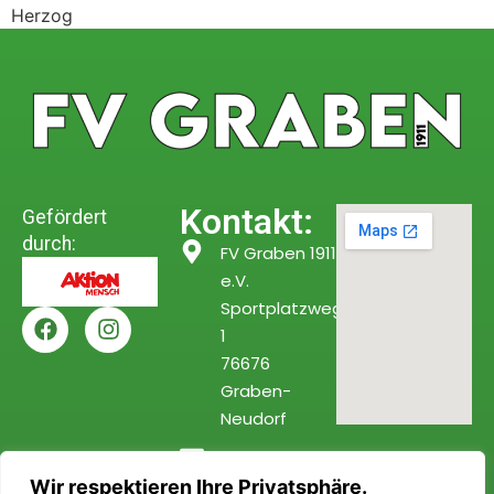
Herzog
Kontakt:
Gefördert
durch:
FV Graben 1911
e.V.
Sportplatzweg
1
76676
Graben-
Neudorf
info@fv-
Wir respektieren Ihre Privatsphäre.
graben.de