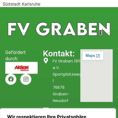
Südstadt Karlsruhe
Kontakt:
Gefördert
durch:
FV Graben 1911
e.V.
Sportplatzweg
1
76676
Graben-
Neudorf
info@fv-
Wir respektieren Ihre Privatsphäre.
graben.de