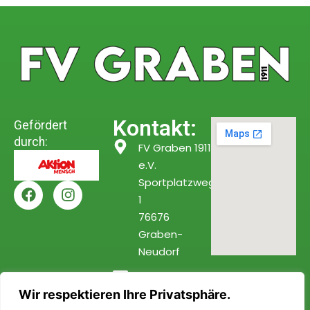
Kontakt:
Gefördert
durch:
FV Graben 1911
e.V.
Sportplatzweg
1
76676
Graben-
Neudorf
info@fv-
graben.de
Wir respektieren Ihre Privatsphäre.