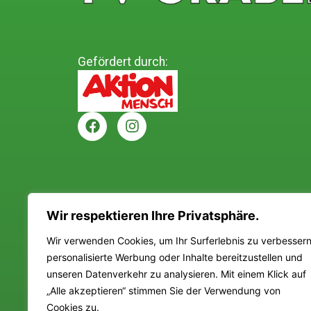
Gefördert durch:
Wir respektieren Ihre Privatsphäre.
Wir verwenden Cookies, um Ihr Surferlebnis zu verbessern
Barrierefreihe
© 2026 fv-graben.de
personalisierte Werbung oder Inhalte bereitzustellen und
Made with
by
unseren Datenverkehr zu analysieren. Mit einem Klick auf
„Alle akzeptieren“ stimmen Sie der Verwendung von
Barrierehelden
Cookies zu.