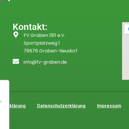
Kontakt:
FV Graben 1911 e.V.
Sportplatzweg 1
76676 Graben-Neudorf
info@fv-graben.de
,
itserklärung
Datenschutzerklärung
Impressum