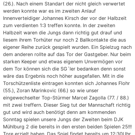
(26.). Nach einem Standart der nicht gleich verwertet
werden konnte war es im zweiten Anlauf
Innenverteidiger Johannes Kirsch der vor der Halbzeit
zum verdienten 1:3 treffen konnte. In der zweiten
Halbzeit waren die Jungs dann richtig gut drauf und
liesem ihrem Torhüter nur noch 2 Ballkontakte die aus
eigener Reihe zurück gespielt wurden. Ein Spielzug nach
dem anderen rollte auf das Tor der Gastgeber. Nur beim
starken Keeper und etwas eigenem Unvermögen vor
dem Tor können sich die SG´ler bedanken denn sonst
wäre das Ergebnis noch höher ausgefallen. Mit in die
Torschützenliste eintragen konnten sich Johannes Flohr
(55.), Zoran Marinkovic (66.) so wie unser
eingewechselter Top-Stürmer Marcel Zagolla (77. / 88.)
mit zwei treffern. Dieser Sieg tut der Mannschaft richtig
gut und wird auch benötigt denn am kommenden
Sonntag spielen unsere Jungs der Zweiten beim DJK
Mühlburg 2 die bereits in den ersten beiden Spielen 25!!!
Tore erzielt haben. Das Spiel findet bereits um 12:30Uhr